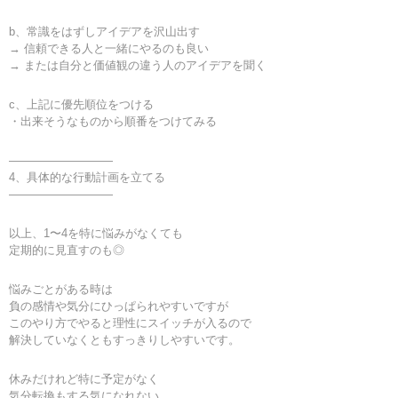
b、常識をはずしアイデアを沢山出す
→ 信頼できる人と一緒にやるのも良い
→ または自分と価値観の違う人のアイデアを聞く
c、上記に優先順位をつける
・出来そうなものから順番をつけてみる
—————————
4、具体的な行動計画を立てる
—————————
以上、1〜4を特に悩みがなくても
定期的に見直すのも◎
悩みごとがある時は
負の感情や気分にひっぱられやすいですが
このやり方でやると理性にスイッチが入るので
解決していなくともすっきりしやすいです。
休みだけれど特に予定がなく
気分転換もする気になれない