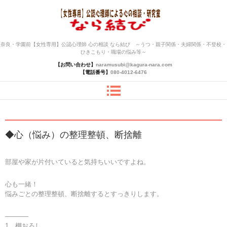
奈良・学園前【女性専用】公認心理師 心の相談 なら結び ～うつ・親子関係・夫婦関係・不登校・
ひきこもり・職場の悩み等～
【お問い合わせ】
naramusubi@kagura-nara.com
【電話番号】
080-4012-6476
◆心（悩み）の整理整頓、断捨離
部屋や家が片付いていると気持ちいいですよね。
心も一緒！
悩みごとの整理整頓、断捨離するとすっきりします。
———–
1、棚おろし