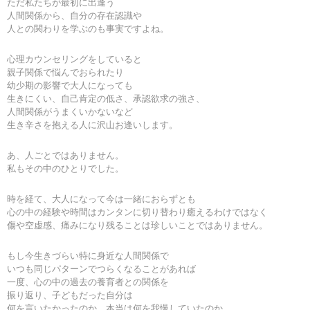
ただ私たちが最初に出逢う
人間関係から、自分の存在認識や
人との関わりを学ぶのも事実ですよね。
心理カウンセリングをしていると
親子関係で悩んでおられたり
幼少期の影響で大人になっても
生きにくい、自己肯定の低さ、承認欲求の強さ、
人間関係がうまくいかないなど
生き辛さを抱える人に沢山お逢いします。
あ、人ごとではありません。
私もその中のひとりでした。
時を経て、大人になって今は一緒におらずとも
心の中の経験や時間はカンタンに切り替わり癒えるわけではなく
傷や空虚感、痛みになり残ることは珍しいことではありません。
もし今生きづらい特に身近な人間関係で
いつも同じパターンでつらくなることがあれば
一度、心の中の過去の養育者との関係を
振り返り、子どもだった自分は
何を言いたかったのか、本当は何を我慢していたのか