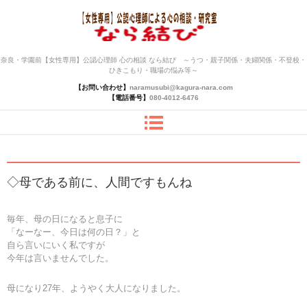
奈良・学園前【女性専用】公認心理師 心の相談 なら結び ～うつ・親子関係・夫婦関係・不登校・
ひきこもり・職場の悩み等～
【お問い合わせ】
naramusubi@kagura-nara.com
【電話番号】
080-4012-6476
◇母である前に、人間ですもんね
毎年、母の日になると息子に
「なーなー、今日は何の日？」と
自ら言いにいく私ですが
今年は言いませんでした。
母になり27年、ようやく大人になりました。