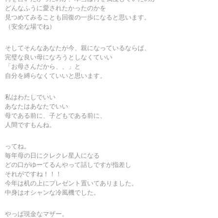
どんなふうに愛されたかったのかを
見つめてみることも回復の一歩になると思います。
（安全な場でね）
そしてそんなあなたが今、親になっているならば、
完璧な良い母になろうとしなくていい
「お母さんだから、、」と
自分を縛らなくていいと思います。
私はわたしでいい
あなたはあなたでいい
母である前に、子どもである前に、
人間ですもんね。
ってね。
毎年母の日にクレクレ星人になる
どの口がゆーてるんやって話しですが指差し
それがですね！！！
今年は机の上にプレゼント置いてありました。
中身はオシャンな冷風機でした。
やっぱ現金なマザー。