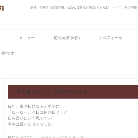
奈良・学園前【女性専用】公認心理師 心の相談 なら結び ～うつ・親子関
へ
メニュー
初回面接(体験)
プロフィール
い合わせ
◇母である前に、人間ですもんね
毎年、母の日になると息子に
「なーなー、今日は何の日？」と
自ら言いにいく私ですが
今年は言いませんでした。
母になり27年、ようやく大人になりました。