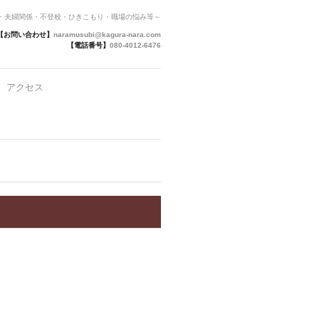
係・夫婦関係・不登校・ひきこもり・職場の悩み等～
【お問い合わせ】
naramusubi@kagura-nara.com
【電話番号】
080-4012-6476
アクセス