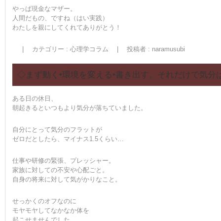
やっぱ現金なマザー。
人間だもの、ですね（はい実践）
わたしを親にしてくれてありがとう！
|
カテゴリー :
心理学コラム
|
投稿者 : naramusubi
◇まず動く•環境を変える•書き出す。それだけで気分
ある日の休日、
朝起きるといつもより気分が落ちていました。
自分にとって気分のフラットが
ゼロだとしたら、マイナス1.5くらい…
仕事や研修の緊張、プレッシャー。
家族に対しての不安や心配ごと。
自身の将来に対して気がかりなこと。
せっかくのオフなのに
モヤモヤしてなかなか体を
起こせませんでした。