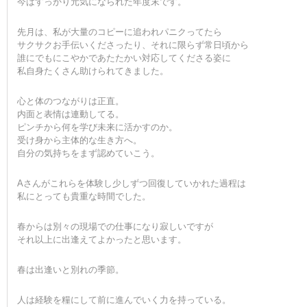
今はすっかり元気になられた年度末です。
先月は、私が大量のコピーに追われパニクってたら
サクサクお手伝いくださったり、それに限らず常日頃から
誰にでもにこやかであたたかい対応してくださる姿に
私自身たくさん助けられてきました。
心と体のつながりは正直。
内面と表情は連動してる。
ピンチから何を学び未来に活かすのか。
受け身から主体的な生き方へ。
自分の気持ちをまず認めていこう。
Aさんがこれらを体験し少しずつ回復していかれた過程は
私にとっても貴重な時間でした。
春からは別々の現場での仕事になり寂しいですが
それ以上に出逢えてよかったと思います。
春は出逢いと別れの季節。
人は経験を糧にして前に進んでいく力を持っている。