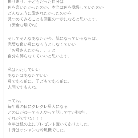
振り返り、子どもだった自分は
何を言いたかったのか、本当は何を我慢していたのか
どんなふうに愛されたかったのかを
見つめてみることも回復の一歩になると思います。
（安全な場でね）
そしてそんなあなたが今、親になっているならば、
完璧な良い母になろうとしなくていい
「お母さんだから、、」と
自分を縛らなくていいと思います。
私はわたしでいい
あなたはあなたでいい
母である前に、子どもである前に、
人間ですもんね。
ってね。
毎年母の日にクレクレ星人になる
どの口がゆーてるんやって話しですが指差し
それがですね！！！
今年は机の上にプレゼント置いてありました。
中身はオシャンな冷風機でした。