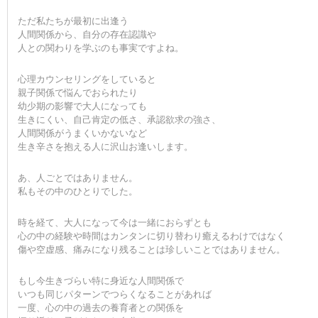
ただ私たちが最初に出逢う
人間関係から、自分の存在認識や
人との関わりを学ぶのも事実ですよね。
心理カウンセリングをしていると
親子関係で悩んでおられたり
幼少期の影響で大人になっても
生きにくい、自己肯定の低さ、承認欲求の強さ、
人間関係がうまくいかないなど
生き辛さを抱える人に沢山お逢いします。
あ、人ごとではありません。
私もその中のひとりでした。
時を経て、大人になって今は一緒におらずとも
心の中の経験や時間はカンタンに切り替わり癒えるわけではなく
傷や空虚感、痛みになり残ることは珍しいことではありません。
もし今生きづらい特に身近な人間関係で
いつも同じパターンでつらくなることがあれば
一度、心の中の過去の養育者との関係を