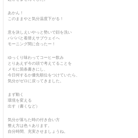
あかん！
このままやと気分温度下がる！
意を決しえいやっと勢いで顔を洗い
パパパと着替えサブウェイへ
モーニング間に合ったー！
ゆっくり味わってコーヒー飲み
とりあえず今の頭で考えてることを
メモに箇条書きにし、
今日何するか優先順位をつけていたら、
気分がゼロに戻ってきました。
まず動く
環境を変える
出す（書くなど）
気分が落ちた時の付き合い方
整え方は色々あります。
自分時間、充実させましょうね。