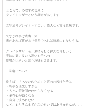
ところで、心理学の言葉に
グレイトマザーという概念があります。
文字通りグレイト＝すごい、偉大なと言う意味です。
ですが物事は表裏一体。
表があれば裏があり長所であれば短所にもなりうる。
グレイトマザーも、素晴らしく偉大な母という
意味の裏に良いも悪いも子への
影響が大きいと言う意味も含みます。
ー影響についてー
例えば、「あなたのため」と言われ続けた子は
・相手を優先しすぎる
・人との距離間がわからなくなる
・依存心が強くなる
・自分で決めれない
など、もちろん全てが親のせいではありませんが、、、