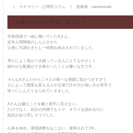
|
カテゴリー :
心理学コラム
|
投稿者 : naramusubi
◇出逢いと別れの季節に思うこと
学校現場で一緒に働いていたAさん。
近年人間関係のしんどさから
心身に不調をきたし一時期お休みされていました。
周りによく気がつき困っている人にとてもやさしく
細やかな配慮ができ曲がったことが嫌いな方です。
そんなAさんだからこそ人の様々な側面に気がつきすぎて
人によって態度を変える人や立場で圧や力が強い方が苦手で
徐々にしんどくなられていきました。
Aさんは嫌なことを嫌と相手に言えない。
だけでなく、自分の内側でもイヤ、キライを認めるのに
抵抗があり苦しそうでした。
心身を休め、環境調整をおこない、復帰されて1年。